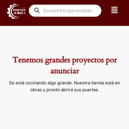
Ir
Menú
Búsqueda
al
de
contenido
productos
Tenemos grandes proyectos por
anunciar
Se está cocinando algo grande. Nuestra tienda está en
obras y pronto abrirá sus puertas.