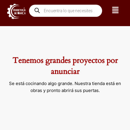
Ir
Menú
Búsqueda
al
de
contenido
productos
Tenemos grandes proyectos por
anunciar
Se está cocinando algo grande. Nuestra tienda está en
obras y pronto abrirá sus puertas.