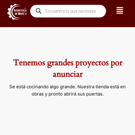
Ir
Menú
Búsqueda
al
de
contenido
productos
Tenemos grandes proyectos por
anunciar
Se está cocinando algo grande. Nuestra tienda está en
obras y pronto abrirá sus puertas.