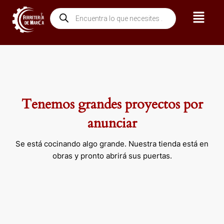
Ir
Menú
Búsqueda
al
de
contenido
productos
Tenemos grandes proyectos por
anunciar
Se está cocinando algo grande. Nuestra tienda está en
obras y pronto abrirá sus puertas.