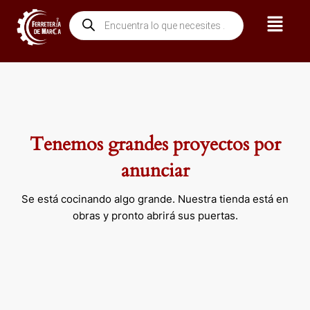
Ir
Menú
Búsqueda
al
de
contenido
productos
Tenemos grandes proyectos por
anunciar
Se está cocinando algo grande. Nuestra tienda está en
obras y pronto abrirá sus puertas.