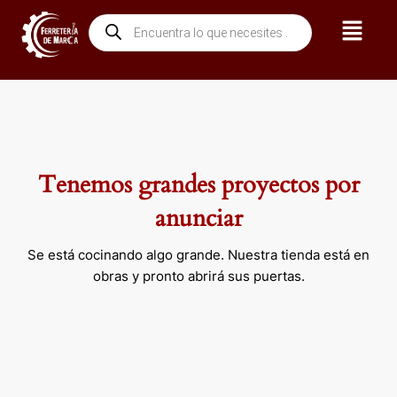
Ir
Menú
Búsqueda
al
de
contenido
productos
Tenemos grandes proyectos por
anunciar
Se está cocinando algo grande. Nuestra tienda está en
obras y pronto abrirá sus puertas.