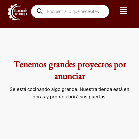
Ir
Menú
Búsqueda
al
de
contenido
productos
Tenemos grandes proyectos por
anunciar
Se está cocinando algo grande. Nuestra tienda está en
obras y pronto abrirá sus puertas.