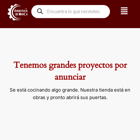
Ir
Menú
Búsqueda
al
de
contenido
productos
Tenemos grandes proyectos por
anunciar
Se está cocinando algo grande. Nuestra tienda está en
obras y pronto abrirá sus puertas.