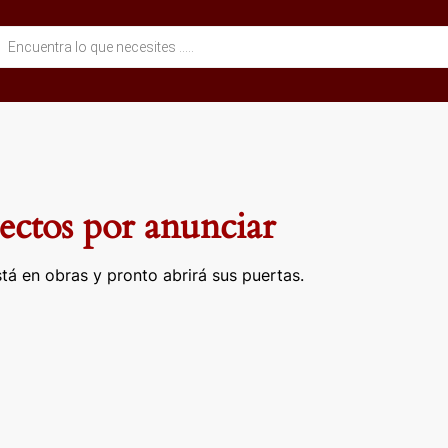
eda
ctos
ctos por anunciar
tá en obras y pronto abrirá sus puertas.