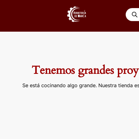
Ir
Búsqu
al
de
contenido
produ
Tenemos grandes proye
Se está cocinando algo grande. Nuestra tienda es