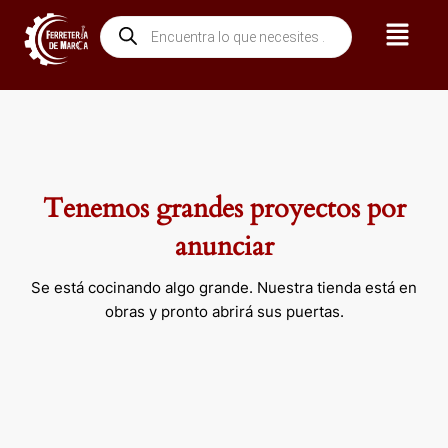
Ir
Menú
Búsqueda
al
de
contenido
productos
Tenemos grandes proyectos por
anunciar
Se está cocinando algo grande. Nuestra tienda está en
obras y pronto abrirá sus puertas.