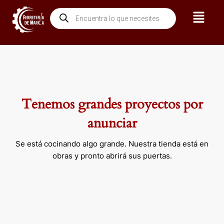
Ir
Menú
Búsqueda
al
de
contenido
productos
Tenemos grandes proyectos por
anunciar
Se está cocinando algo grande. Nuestra tienda está en
obras y pronto abrirá sus puertas.