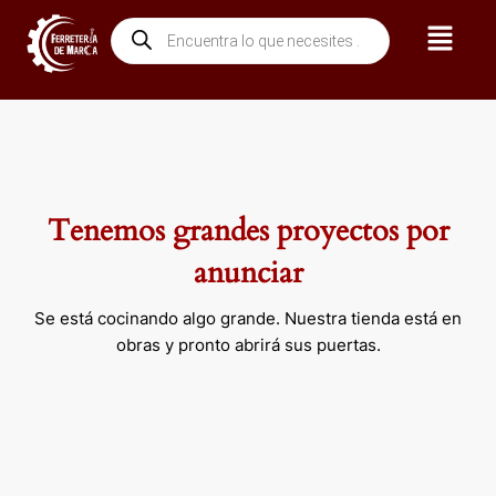
Ir
Menú
Búsqueda
al
de
contenido
productos
Tenemos grandes proyectos por
anunciar
Se está cocinando algo grande. Nuestra tienda está en
obras y pronto abrirá sus puertas.