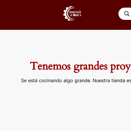
Ir
Búsqu
al
de
contenido
produ
Tenemos grandes proye
Se está cocinando algo grande. Nuestra tienda es