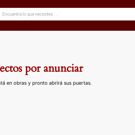
eda
ctos
ctos por anunciar
tá en obras y pronto abrirá sus puertas.