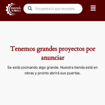
Ir
Menú
Búsqueda
al
de
contenido
productos
Tenemos grandes proyectos por
anunciar
Se está cocinando algo grande. Nuestra tienda está en
obras y pronto abrirá sus puertas.