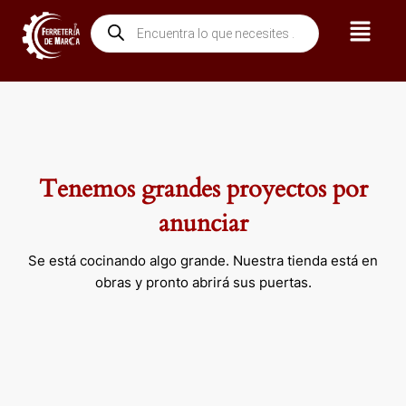
Ir
Menú
Búsqueda
al
de
contenido
productos
Tenemos grandes proyectos por
anunciar
Se está cocinando algo grande. Nuestra tienda está en
obras y pronto abrirá sus puertas.