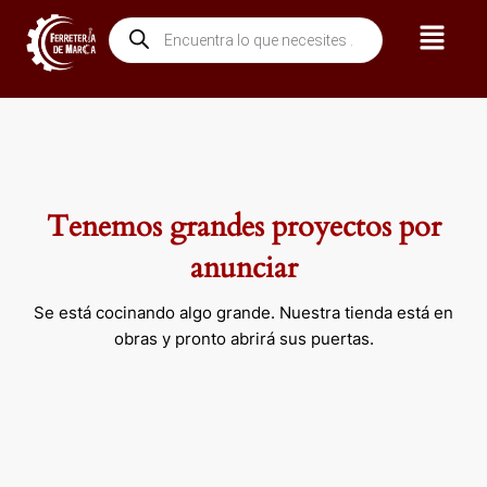
Ir
Menú
Búsqueda
al
de
contenido
productos
Tenemos grandes proyectos por
anunciar
Se está cocinando algo grande. Nuestra tienda está en
obras y pronto abrirá sus puertas.