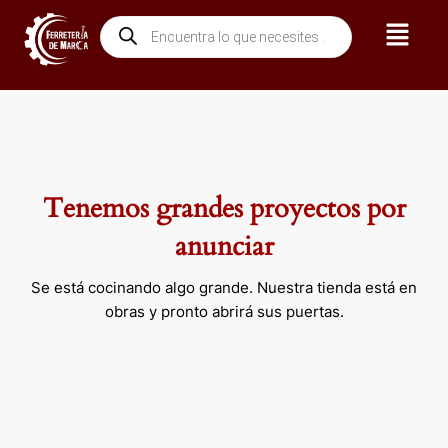
Ir
Menú
Búsqueda
al
de
contenido
productos
Tenemos grandes proyectos por
anunciar
Se está cocinando algo grande. Nuestra tienda está en
obras y pronto abrirá sus puertas.