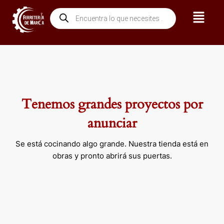
Ir
Menú
Búsqueda
al
de
contenido
productos
Tenemos grandes proyectos por
anunciar
Se está cocinando algo grande. Nuestra tienda está en
obras y pronto abrirá sus puertas.