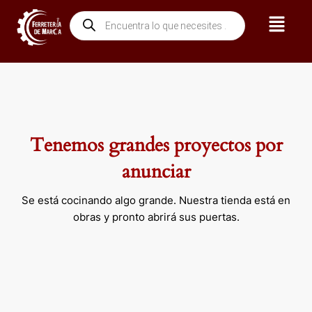
Ir
Menú
Búsqueda
al
de
contenido
productos
Tenemos grandes proyectos por
anunciar
Se está cocinando algo grande. Nuestra tienda está en
obras y pronto abrirá sus puertas.