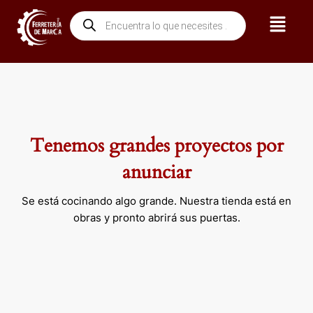
Ir
Menú
Búsqueda
al
de
contenido
productos
Tenemos grandes proyectos por
anunciar
Se está cocinando algo grande. Nuestra tienda está en
obras y pronto abrirá sus puertas.