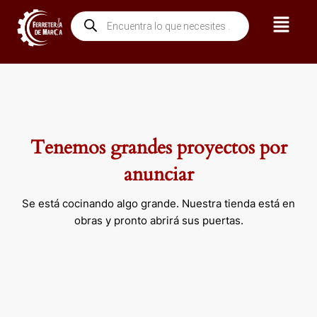
Ir
Menú
Búsqueda
al
de
contenido
productos
Tenemos grandes proyectos por
anunciar
Se está cocinando algo grande. Nuestra tienda está en
obras y pronto abrirá sus puertas.