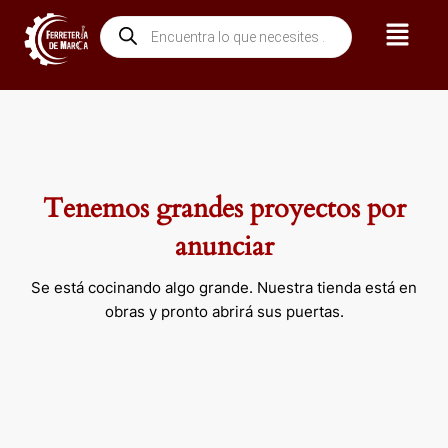
Ir
Menú
Búsqueda
al
de
contenido
productos
Tenemos grandes proyectos por
anunciar
Se está cocinando algo grande. Nuestra tienda está en
obras y pronto abrirá sus puertas.