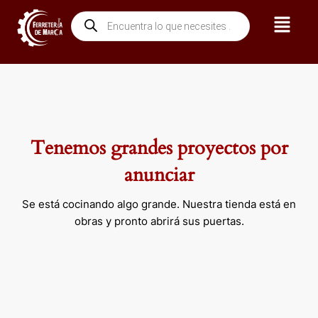
Ir
Menú
Búsqueda
al
de
contenido
productos
Tenemos grandes proyectos por
anunciar
Se está cocinando algo grande. Nuestra tienda está en
obras y pronto abrirá sus puertas.