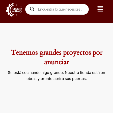
Ir
Menú
Búsqueda
al
de
contenido
productos
Tenemos grandes proyectos por
anunciar
Se está cocinando algo grande. Nuestra tienda está en
obras y pronto abrirá sus puertas.