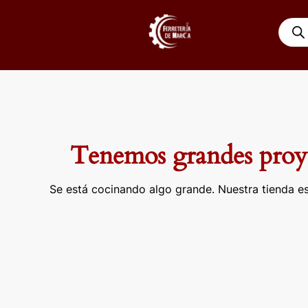
Ir
Búsqu
al
de
contenido
produ
Tenemos grandes proye
Se está cocinando algo grande. Nuestra tienda es