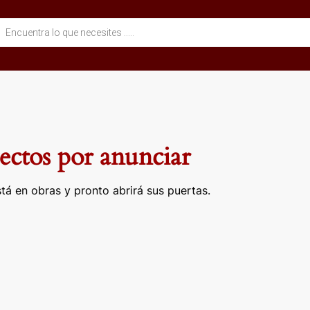
eda
ctos
ctos por anunciar
tá en obras y pronto abrirá sus puertas.