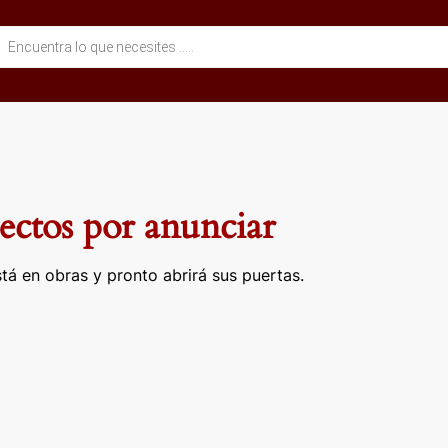
eda
ctos
ctos por anunciar
tá en obras y pronto abrirá sus puertas.