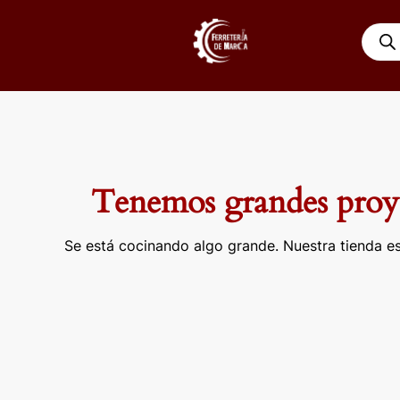
Ir
Búsqu
al
de
contenido
produ
Tenemos grandes proye
Se está cocinando algo grande. Nuestra tienda es