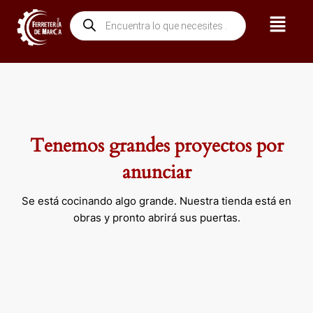
Ir
Menú
Búsqueda
al
de
contenido
productos
Tenemos grandes proyectos por
anunciar
Se está cocinando algo grande. Nuestra tienda está en
obras y pronto abrirá sus puertas.