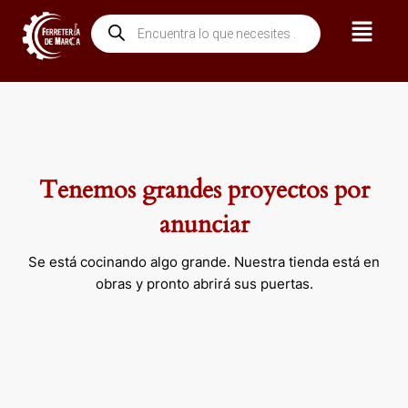
Ir
Menú
Búsqueda
al
de
contenido
productos
Tenemos grandes proyectos por
anunciar
Se está cocinando algo grande. Nuestra tienda está en
obras y pronto abrirá sus puertas.