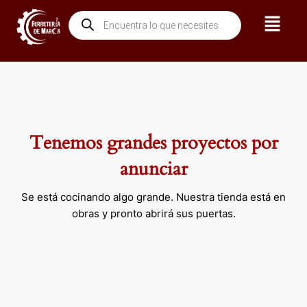
Ir
Menú
Búsqueda
al
de
contenido
productos
Tenemos grandes proyectos por
anunciar
Se está cocinando algo grande. Nuestra tienda está en
obras y pronto abrirá sus puertas.