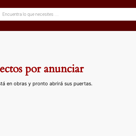
eda
ctos
ctos por anunciar
tá en obras y pronto abrirá sus puertas.