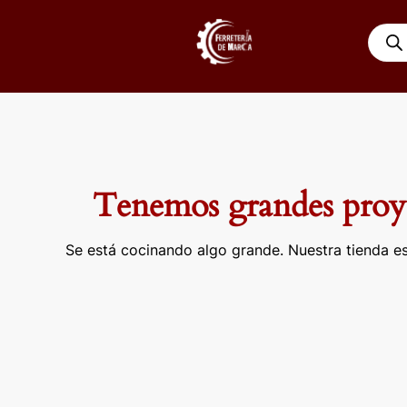
Ir
Búsqu
al
de
contenido
produ
Tenemos grandes proye
Se está cocinando algo grande. Nuestra tienda es