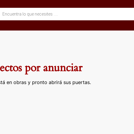
eda
ctos
ctos por anunciar
tá en obras y pronto abrirá sus puertas.