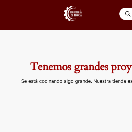
Ir
Búsqu
al
de
contenido
produ
Tenemos grandes proye
Se está cocinando algo grande. Nuestra tienda es