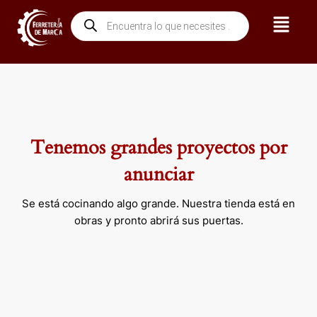
Ir
Menú
Búsqueda
al
de
contenido
productos
Tenemos grandes proyectos por
anunciar
Se está cocinando algo grande. Nuestra tienda está en
obras y pronto abrirá sus puertas.