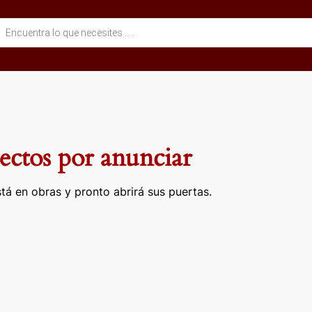
eda
ctos
ctos por anunciar
tá en obras y pronto abrirá sus puertas.