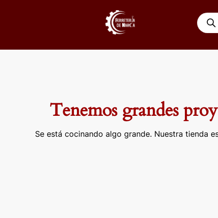
Ir
Búsqu
al
de
contenido
produ
Tenemos grandes proye
Se está cocinando algo grande. Nuestra tienda es