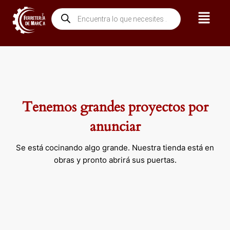
Ir
Menú
Búsqueda
al
de
contenido
productos
Tenemos grandes proyectos por
anunciar
Se está cocinando algo grande. Nuestra tienda está en
obras y pronto abrirá sus puertas.