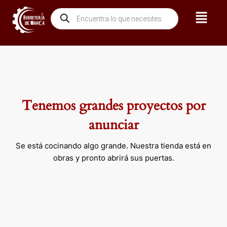
Ir
Menú
Búsqueda
al
de
contenido
productos
Tenemos grandes proyectos por
anunciar
Se está cocinando algo grande. Nuestra tienda está en
obras y pronto abrirá sus puertas.