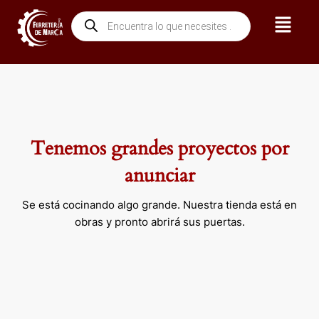
Ir
Menú
Búsqueda
al
de
contenido
productos
Tenemos grandes proyectos por
anunciar
Se está cocinando algo grande. Nuestra tienda está en
obras y pronto abrirá sus puertas.