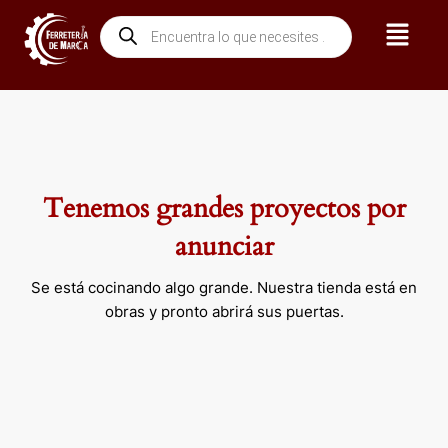
Ir
Menú
Búsqueda
al
de
contenido
productos
Tenemos grandes proyectos por
anunciar
Se está cocinando algo grande. Nuestra tienda está en
obras y pronto abrirá sus puertas.