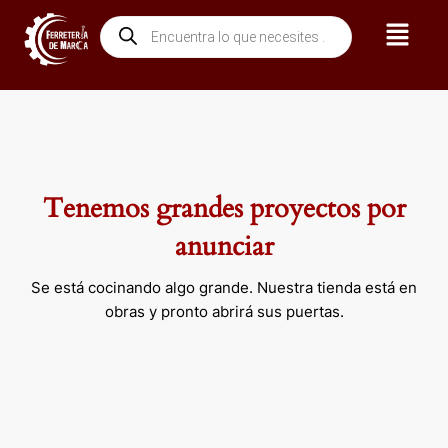
Ir
Menú
Búsqueda
al
de
contenido
productos
Tenemos grandes proyectos por
anunciar
Se está cocinando algo grande. Nuestra tienda está en
obras y pronto abrirá sus puertas.