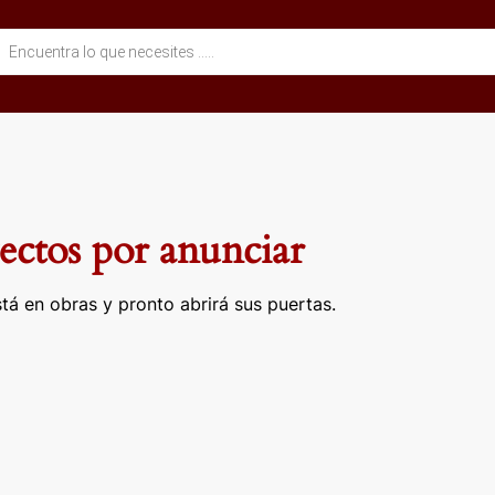
eda
ctos
ctos por anunciar
tá en obras y pronto abrirá sus puertas.