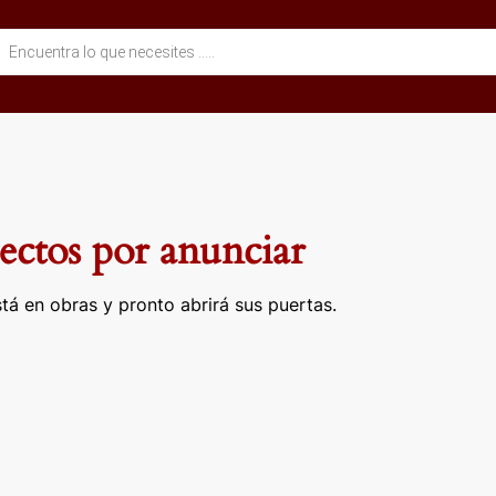
eda
ctos
ctos por anunciar
tá en obras y pronto abrirá sus puertas.