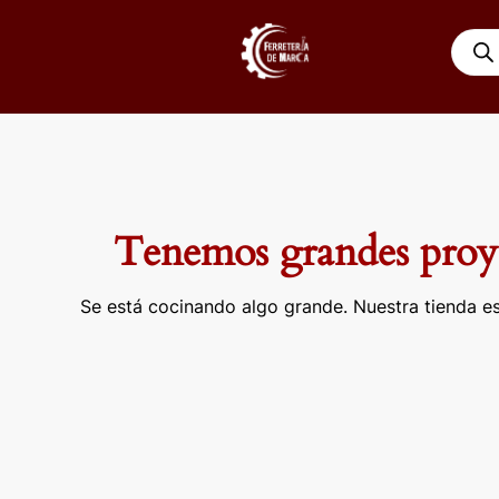
Ir
Búsqu
al
de
contenido
produ
Tenemos grandes proye
Se está cocinando algo grande. Nuestra tienda es