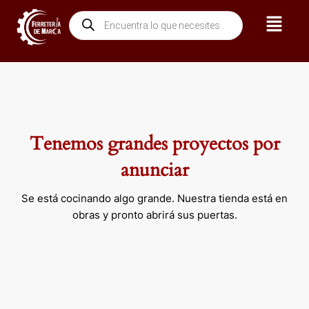
Ir
Menú
Búsqueda
al
de
contenido
productos
Tenemos grandes proyectos por
anunciar
Se está cocinando algo grande. Nuestra tienda está en
obras y pronto abrirá sus puertas.