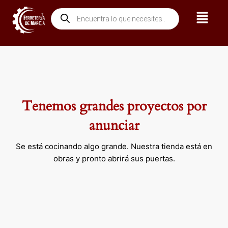
Ir
Menú
Búsqueda
al
de
contenido
productos
Tenemos grandes proyectos por
anunciar
Se está cocinando algo grande. Nuestra tienda está en
obras y pronto abrirá sus puertas.