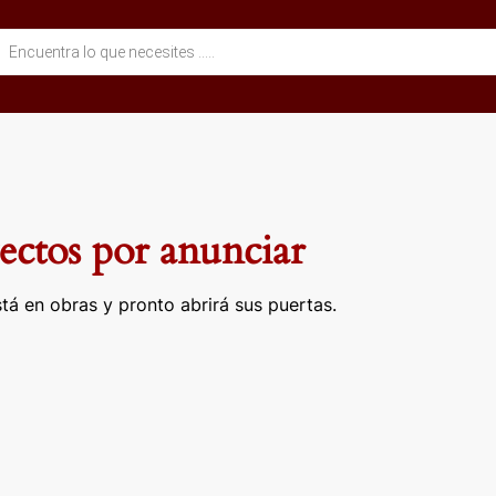
eda
ctos
ctos por anunciar
tá en obras y pronto abrirá sus puertas.