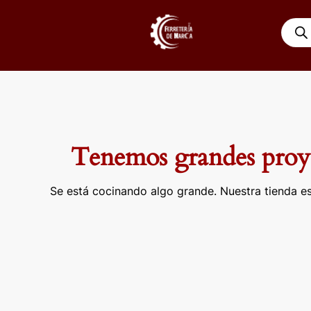
Ir
Búsqu
al
de
contenido
produ
Tenemos grandes proye
Se está cocinando algo grande. Nuestra tienda es