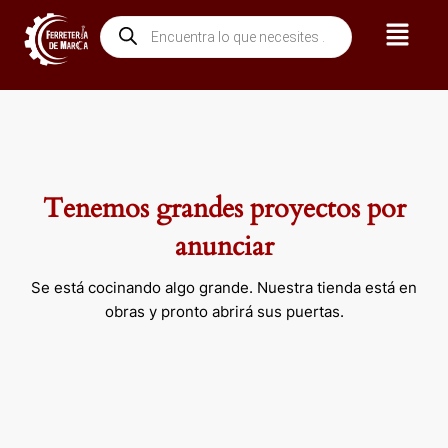
Ir
Menú
Búsqueda
al
de
contenido
productos
Tenemos grandes proyectos por
anunciar
Se está cocinando algo grande. Nuestra tienda está en
obras y pronto abrirá sus puertas.