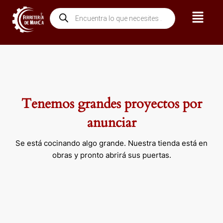
Ir
Menú
Búsqueda
al
de
contenido
productos
Tenemos grandes proyectos por
anunciar
Se está cocinando algo grande. Nuestra tienda está en
obras y pronto abrirá sus puertas.