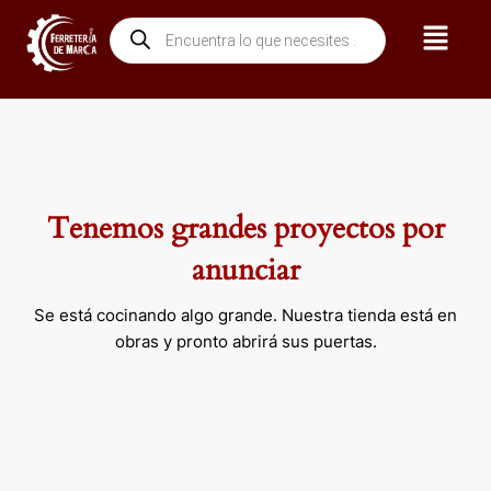
Ir
Menú
Búsqueda
al
de
contenido
productos
Tenemos grandes proyectos por
anunciar
Se está cocinando algo grande. Nuestra tienda está en
obras y pronto abrirá sus puertas.