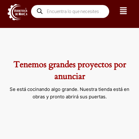
Ir
Menú
Búsqueda
al
de
contenido
productos
Tenemos grandes proyectos por
anunciar
Se está cocinando algo grande. Nuestra tienda está en
obras y pronto abrirá sus puertas.