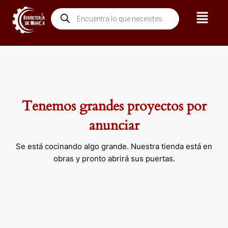
Ir
Menú
Búsqueda
al
de
contenido
productos
Tenemos grandes proyectos por
anunciar
Se está cocinando algo grande. Nuestra tienda está en
obras y pronto abrirá sus puertas.