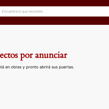
eda
ctos
ctos por anunciar
tá en obras y pronto abrirá sus puertas.