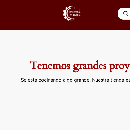
Ir
Búsqu
al
de
contenido
produ
Tenemos grandes proye
Se está cocinando algo grande. Nuestra tienda es