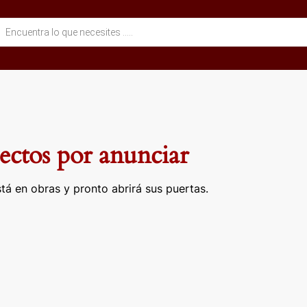
eda
ctos
ctos por anunciar
tá en obras y pronto abrirá sus puertas.