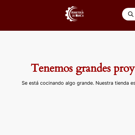
Ir
Búsqu
al
de
contenido
produ
Tenemos grandes proye
Se está cocinando algo grande. Nuestra tienda es